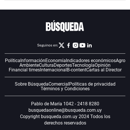
Seguinos en:
Política
Información
Economía
Indicadores económicos
Agro
Ambiente
Cultura
Deportes
Tecnología
Opinión
Financial times
Internacional
B-content
Cartas al Director
Sobre Búsqueda
Comercial
Políticas de privacidad
Términos y Condiciones
Pablo de María 1042 - 2418 8280
busquedaonline@busqueda.com.uy
Copyright busqueda.com.uy 2024 Todos los
derechos reservados