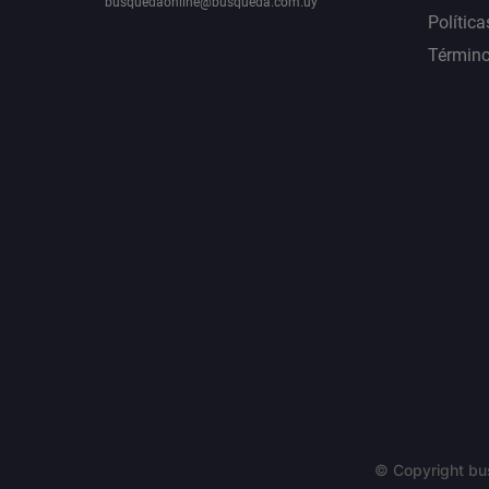
busquedaonline@busqueda.com.uy
Política
Término
© Copyright bu