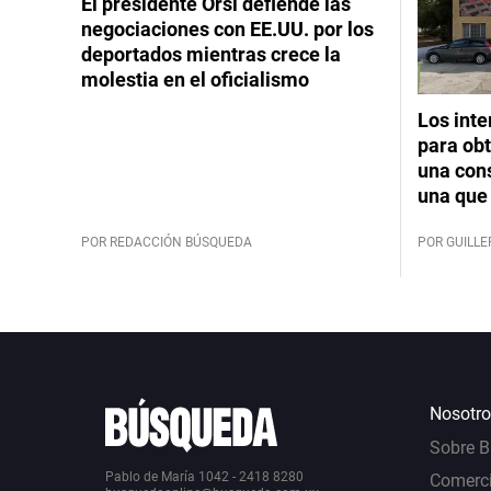
El presidente Orsi defiende las
negociaciones con EE.UU. por los
deportados mientras crece la
molestia en el oficialismo
Los int
para obt
una cons
una que 
POR REDACCIÓN BÚSQUEDA
POR GUILL
Nosotro
Sobre 
Pablo de María 1042 - 2418 8280
Comerci