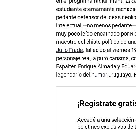
en el programa radial infantil
El 
estudiante eternamente rechazad
pedante defensor de ideas neoli
intelectual —no menos pedante
muy poco leído encarnado por Rica
maestro del chiste político de un
Julio Frade
, fallecido el viernes
personaje real, a puro carisma, c
Espalter, Enrique Almada y Eduar
legendario del
humor
uruguayo. F
¡Registrate grati
Accedé a una selección de
boletines exclusivos de