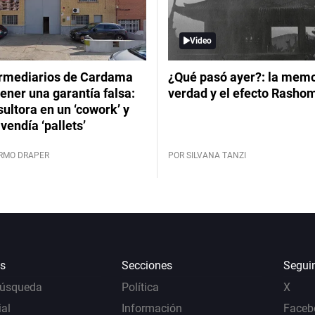
Video
ermediarios de Cardama
¿Qué pasó ayer?: la memor
ener una garantía falsa:
verdad y el efecto Rasho
ultora en un ‘cowork’ y
vendía ‘pallets’
ERMO DRAPER
POR SILVANA TANZI
s
Secciones
Segui
Búsqueda
Política
X
al
Información
Faceb