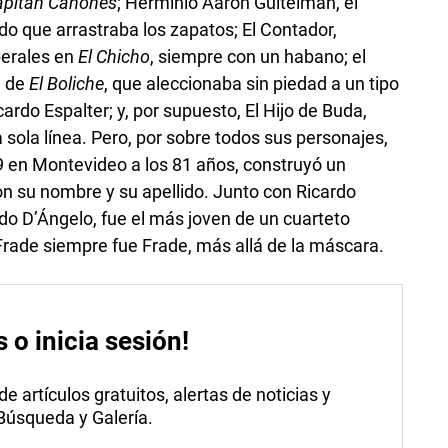
capitán Cañones
; Herminio Aaron Guitelman, el
o que arrastraba los zapatos; El Contador,
berales en
El Chicho
, siempre con un habano; el
— de
El Boliche
, que aleccionaba sin piedad a un tipo
rdo Espalter; y, por supuesto, El Hijo de Buda,
a sola línea. Pero, por sobre todos sus personajes,
 19 en Montevideo a los 81 años, construyó un
on su nombre y su apellido. Junto con Ricardo
do D’Ángelo, fue el más joven de un cuarteto
rade siempre fue Frade, más allá de la máscara.
s o inicia sesión!
 artículos gratuitos, alertas de noticias y
 Búsqueda y Galería.