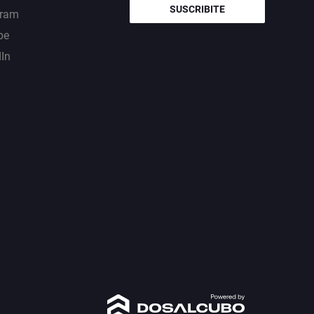
SUSCRIBITE
gram
be
dIn