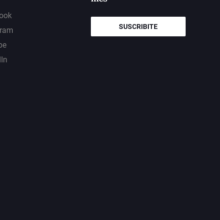
ook
SUSCRIBITE
gram
be
dIn