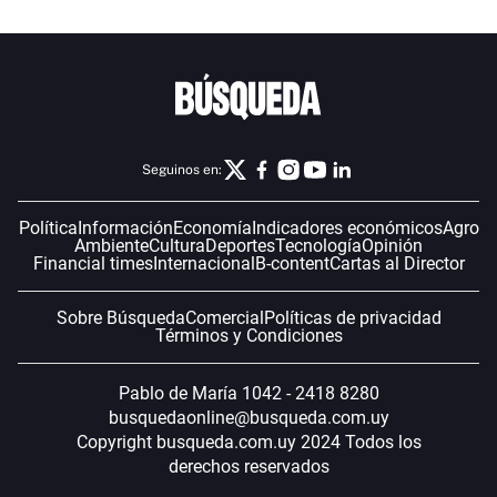
Seguinos en:
Política
Información
Economía
Indicadores económicos
Agro
Ambiente
Cultura
Deportes
Tecnología
Opinión
Financial times
Internacional
B-content
Cartas al Director
Sobre Búsqueda
Comercial
Políticas de privacidad
Términos y Condiciones
Pablo de María 1042 - 2418 8280
busquedaonline@busqueda.com.uy
Copyright busqueda.com.uy 2024 Todos los
derechos reservados