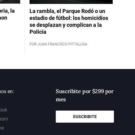
ia, la
La rambla, el Parque Rodó o un
mon
estadio de fútbol: los homicidios
se desplazan y complican a la
Policía
POR JUAN FRANCISCO PITTALUGA
Suscribite por $299 por
nos en:
mes
ook
SUSCRIBITE
gram
be