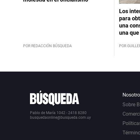
Los int
para obt
una cons
una que 
POR REDACCIÓN BÚSQUEDA
POR GUILL
Nosotro
Sobre 
Pablo de María 1042 - 2418 8280
Comerci
busquedaonline@busqueda.com.uy
Política
Término