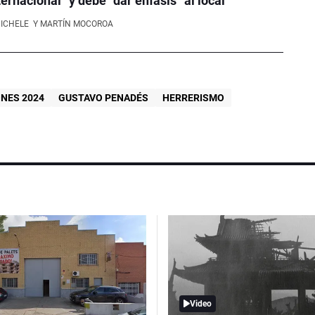
ernacional” y debe “dar enfásis” al local
NICHELE
Y MARTÍN MOCOROA
ONES 2024
GUSTAVO PENADÉS
HERRERISMO
Video