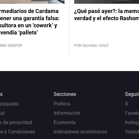
ermediarios de Cardama
¿Qué pasó ayer?: la memor
ener una garantía falsa:
verdad y el efecto Rasho
ultora en un ‘cowork’ y
vendía ‘pallets’
ERMO DRAPER
POR SILVANA TANZI
s
Secciones
Segui
Búsqueda
Política
X
al
Información
Faceb
s de privacidad
Economía
Insta
s y Condiciones
Indicadores económicos
Youtu