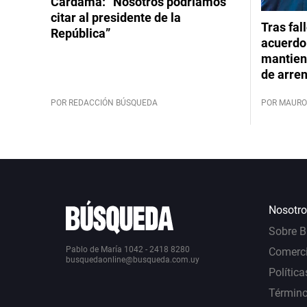
Cardama: “Nosotros podríamos
citar al presidente de la
Tras fal
República”
acuerdo 
mantiene
de arre
POR REDACCIÓN BÚSQUEDA
POR MAURO
Nosotro
Sobre 
Pablo de María 1042 - 2418 8280
Comerci
busquedaonline@busqueda.com.uy
Política
Término