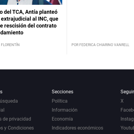
lo del TCA, Antía planteó
extrajudicial al INC, que
 rescisión del contrato
ndamiento
 FLORENTÍN
POR FEDERICA CHIARINO VANRELL
s
Secciones
Segui
Búsqueda
Política
X
al
Información
Faceb
s de privacidad
Economía
Insta
s y Condiciones
Indicadores económicos
Youtu