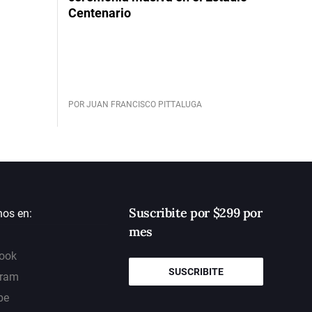
Centenario
POR JUAN FRANCISCO PITTALUGA
Suscribite por $299 por
nos en:
mes
ook
SUSCRIBITE
gram
be