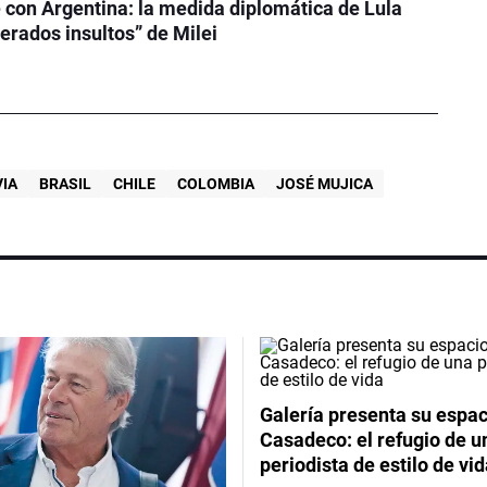
 con Argentina: la medida diplomática de Lula
terados insultos” de Milei
VIA
BRASIL
CHILE
COLOMBIA
JOSÉ MUJICA
Galería presenta su espac
Casadeco: el refugio de u
periodista de estilo de vi