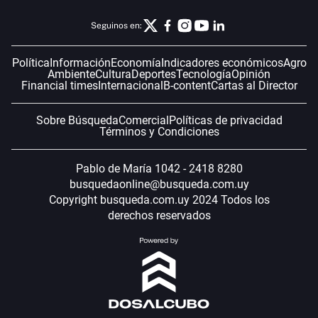
Seguinos en:
Política
Información
Economía
Indicadores económicos
Agro
Ambiente
Cultura
Deportes
Tecnología
Opinión
Financial times
Internacional
B-content
Cartas al Director
Sobre Búsqueda
Comercial
Políticas de privacidad
Términos y Condiciones
Pablo de María 1042 - 2418 8280
busquedaonline@busqueda.com.uy
Copyright busqueda.com.uy 2024 Todos los
derechos reservados