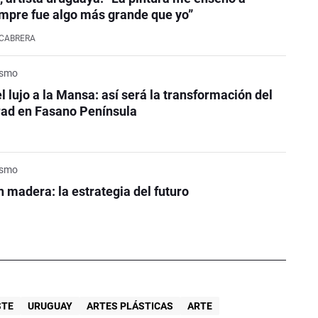
mpre fue algo más grande que yo”
CABRERA
rismo
l lujo a la Mansa: así será la transformación del
rad en Fasano Península
rismo
n madera: la estrategia del futuro
STE
URUGUAY
ARTES PLÁSTICAS
ARTE