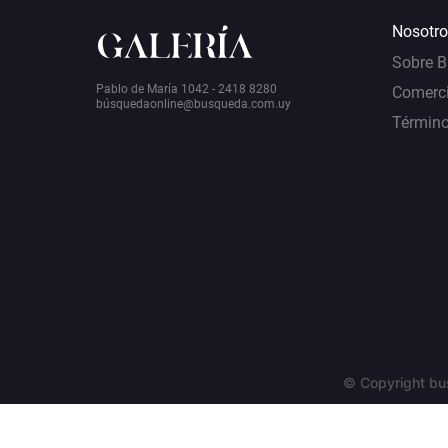
Nosotro
Sobre 
Pablo de María 1042 - 2418 8280
Comerci
bú
squedaonline@busqueda.com.uy
Término
© Copyright bu