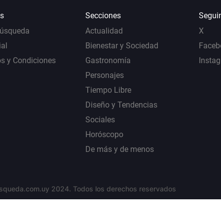
s
Secciones
Segui
Búsqueda
Actualidad
X
al
Bienestar y Sociedad
Faceb
s y Condiciones
Gastronomía
Insta
Personajes
Tiempo Libre
Diseño y Tendencias
Sociales
Horóscopo
De más y de menos
squeda.com.uy 2024. Todos los derechos reservados