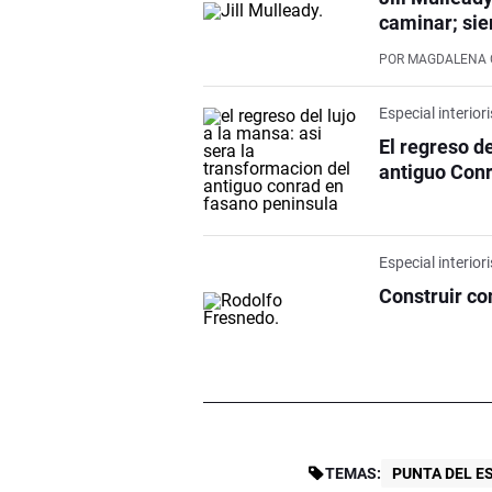
caminar; sie
POR
MAGDALENA 
Especial interio
El regreso de
antiguo Con
Especial interio
Construir co
TEMAS:
PUNTA DEL E