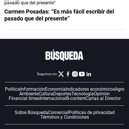
Carmen Posadas: “Es más fácil escribir del
pasado que del presente”
Seguinos en:
Política
Información
Economía
Indicadores económicos
Agro
Ambiente
Cultura
Deportes
Tecnología
Opinión
Financial times
Internacional
B-content
Cartas al Director
Sobre Búsqueda
Comercial
Políticas de privacidad
Términos y Condiciones