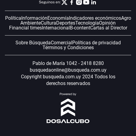
Seguinos en:
Política
Información
Economía
Indicadores económicos
Agro
Ambiente
Cultura
Deportes
Tecnología
Opinión
Financial times
Internacional
B-content
Cartas al Director
Sobre Búsqueda
Comercial
Políticas de privacidad
Términos y Condiciones
Pablo de María 1042 - 2418 8280
busquedaonline@busqueda.com.uy
Copyright busqueda.com.uy 2024 Todos los
derechos reservados