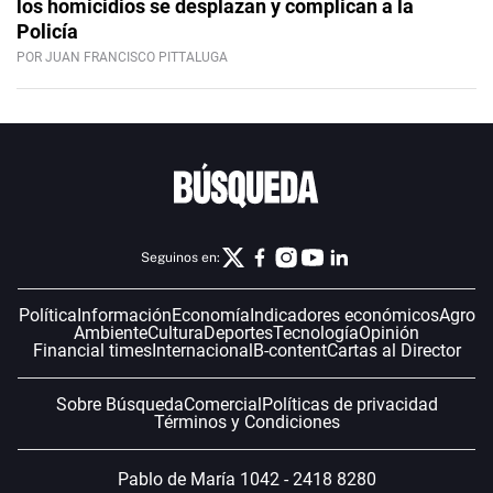
los homicidios se desplazan y complican a la
Policía
POR JUAN FRANCISCO PITTALUGA
Seguinos en:
Política
Información
Economía
Indicadores económicos
Agro
Ambiente
Cultura
Deportes
Tecnología
Opinión
Financial times
Internacional
B-content
Cartas al Director
Sobre Búsqueda
Comercial
Políticas de privacidad
Términos y Condiciones
Pablo de María 1042 - 2418 8280