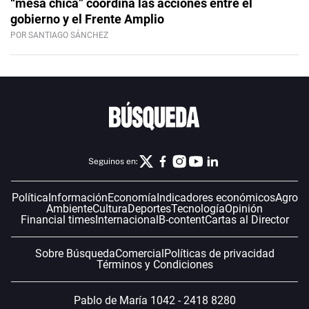
“mesa chica” coordina las acciones entre el
gobierno y el Frente Amplio
POR SANTIAGO SÁNCHEZ
Seguinos en:
Política
Información
Economía
Indicadores económicos
Agro
Ambiente
Cultura
Deportes
Tecnología
Opinión
Financial times
Internacional
B-content
Cartas al Director
Sobre Búsqueda
Comercial
Políticas de privacidad
Términos y Condiciones
Pablo de María 1042 - 2418 8280