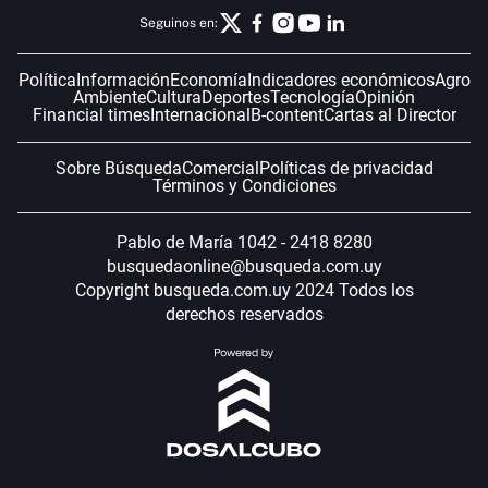
Seguinos en:
Política
Información
Economía
Indicadores económicos
Agro
Ambiente
Cultura
Deportes
Tecnología
Opinión
Financial times
Internacional
B-content
Cartas al Director
Sobre Búsqueda
Comercial
Políticas de privacidad
Términos y Condiciones
Pablo de María 1042 - 2418 8280
busquedaonline@busqueda.com.uy
Copyright busqueda.com.uy 2024 Todos los
derechos reservados