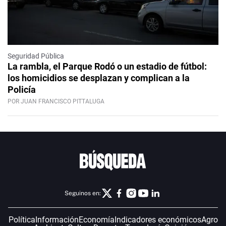
Seguridad Pública
La rambla, el Parque Rodó o un estadio de fútbol:
los homicidios se desplazan y complican a la
Policía
POR JUAN FRANCISCO PITTALUGA
Seguinos en:
Política
Información
Economía
Indicadores económicos
Agro