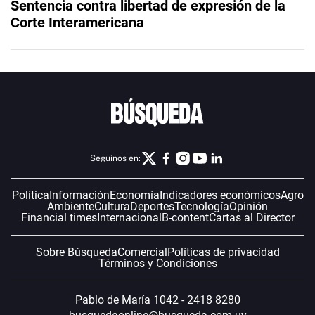
Sentencia contra libertad de expresión de la
Corte Interamericana
Seguinos en:
Política
Información
Economía
Indicadores económicos
Agro
Ambiente
Cultura
Deportes
Tecnología
Opinión
Financial times
Internacional
B-content
Cartas al Director
Sobre Búsqueda
Comercial
Políticas de privacidad
Términos y Condiciones
Pablo de María 1042 - 2418 8280