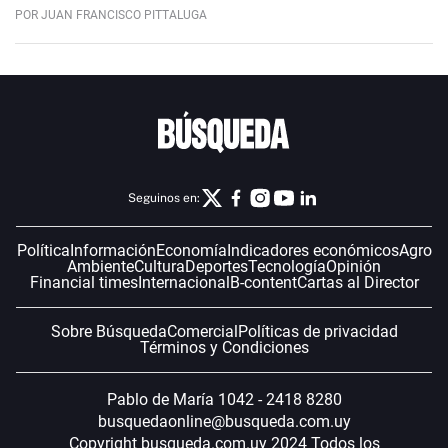
POR JUAN FRANCISCO PITTALUGA
Seguinos en:
Política
Información
Economía
Indicadores económicos
Agro
Ambiente
Cultura
Deportes
Tecnología
Opinión
Financial times
Internacional
B-content
Cartas al Director
Sobre Búsqueda
Comercial
Políticas de privacidad
Términos y Condiciones
Pablo de María 1042 - 2418 8280
busquedaonline@busqueda.com.uy
Copyright busqueda.com.uy 2024 Todos los