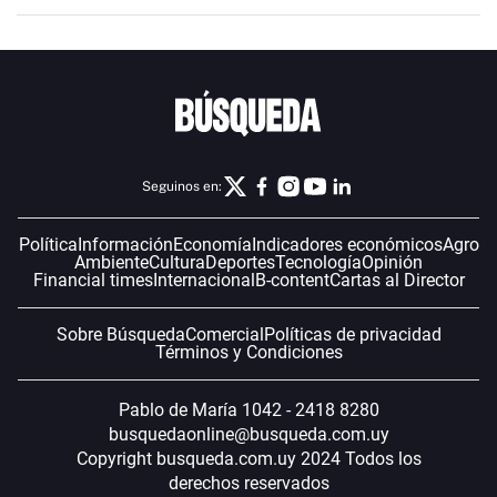
Seguinos en:
Política
Información
Economía
Indicadores económicos
Agro
Ambiente
Cultura
Deportes
Tecnología
Opinión
Financial times
Internacional
B-content
Cartas al Director
Sobre Búsqueda
Comercial
Políticas de privacidad
Términos y Condiciones
Pablo de María 1042 - 2418 8280
busquedaonline@busqueda.com.uy
Copyright busqueda.com.uy 2024 Todos los
derechos reservados