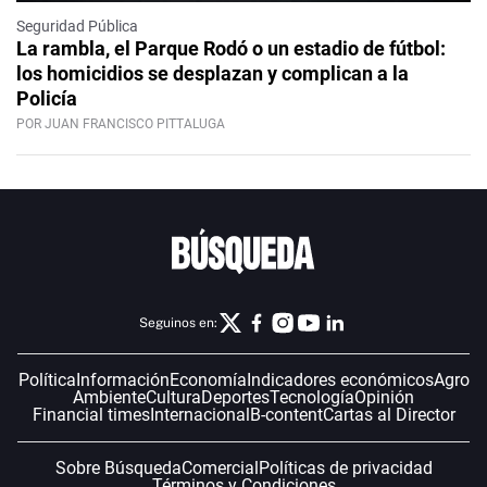
Seguridad Pública
La rambla, el Parque Rodó o un estadio de fútbol:
los homicidios se desplazan y complican a la
Policía
POR JUAN FRANCISCO PITTALUGA
Seguinos en:
Política
Información
Economía
Indicadores económicos
Agro
Ambiente
Cultura
Deportes
Tecnología
Opinión
Financial times
Internacional
B-content
Cartas al Director
Sobre Búsqueda
Comercial
Políticas de privacidad
Términos y Condiciones