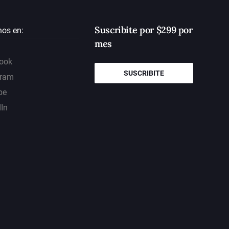
Suscribite por $299 por
nos en:
mes
ook
SUSCRIBITE
gram
be
dIn