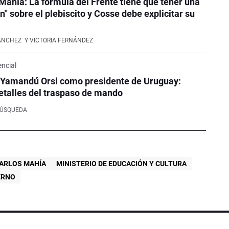
Mahía: La fórmula del Frente tiene que tener una
n" sobre el plebiscito y Cosse debe explicitar su
ÁNCHEZ
Y VICTORIA FERNÁNDEZ
ncial
 Yamandú Orsi como presidente de Uruguay:
etalles del traspaso de mando
BÚSQUEDA
CARLOS MAHÍA
MINISTERIO DE EDUCACIÓN Y CULTURA
ERNO