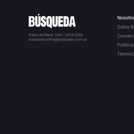
Nosotro
Sobre 
Pablo de María 1042 - 2418 8280
Comerci
busquedaonline@busqueda.com.uy
Política
Término