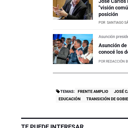
José Carlos 
"visión comú
posición
POR
SANTIAGO S
Asunción preside
Asunción de
conocé los d
POR
REDACCIÓN 
TEMAS:
FRENTE AMPLIO
JOSÉ 
EDUCACIÓN
TRANSICIÓN DE GOBI
TE PUEDE INTERESAR