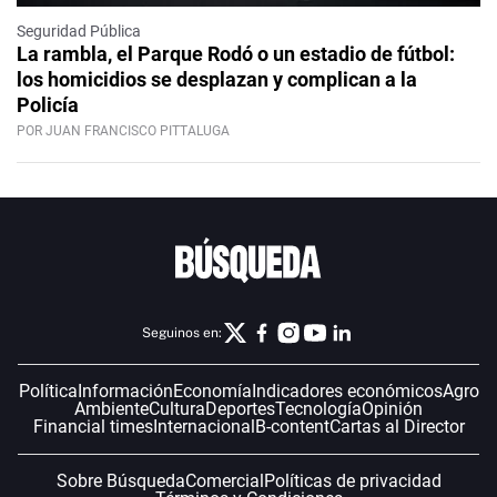
Seguridad Pública
La rambla, el Parque Rodó o un estadio de fútbol:
los homicidios se desplazan y complican a la
Policía
POR JUAN FRANCISCO PITTALUGA
Seguinos en:
Política
Información
Economía
Indicadores económicos
Agro
Ambiente
Cultura
Deportes
Tecnología
Opinión
Financial times
Internacional
B-content
Cartas al Director
Sobre Búsqueda
Comercial
Políticas de privacidad