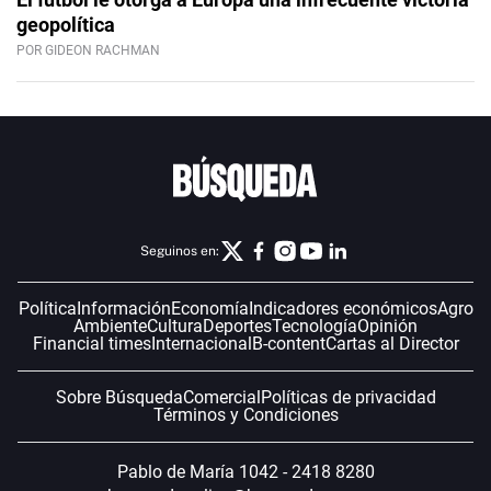
geopolítica
POR GIDEON RACHMAN
Seguinos en:
Política
Información
Economía
Indicadores económicos
Agro
Ambiente
Cultura
Deportes
Tecnología
Opinión
Financial times
Internacional
B-content
Cartas al Director
Sobre Búsqueda
Comercial
Políticas de privacidad
Términos y Condiciones
Pablo de María 1042 - 2418 8280