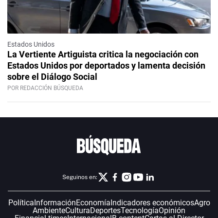
Estados Unidos
La Vertiente Artiguista critica la negociación con
Estados Unidos por deportados y lamenta decisión
sobre el Diálogo Social
POR REDACCIÓN BÚSQUEDA
Seguinos en:
Política
Información
Economía
Indicadores económicos
Agro
Ambiente
Cultura
Deportes
Tecnología
Opinión