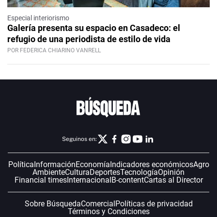
Especial interiorismo
Galería presenta su espacio en Casadeco: el
refugio de una periodista de estilo de vida
POR FEDERICA CHIARINO VANRELL
Seguinos en:
Política
Información
Economía
Indicadores económicos
Agro
Ambiente
Cultura
Deportes
Tecnología
Opinión
Financial times
Internacional
B-content
Cartas al Director
Sobre Búsqueda
Comercial
Políticas de privacidad
Términos y Condiciones