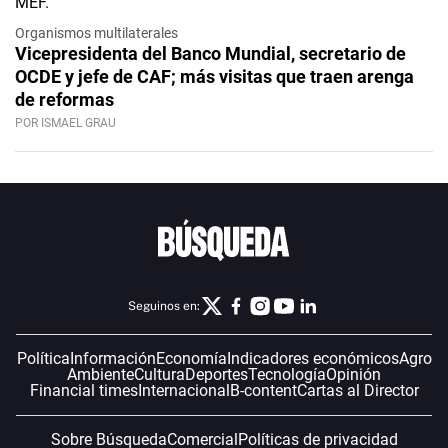
Organismos multilaterales
Vicepresidenta del Banco Mundial, secretario de
OCDE y jefe de CAF; más visitas que traen arenga
de reformas
POR ISMAEL GRAU
Seguinos en:
Política
Información
Economía
Indicadores económicos
Agro
Ambiente
Cultura
Deportes
Tecnología
Opinión
Financial times
Internacional
B-content
Cartas al Director
Sobre Búsqueda
Comercial
Políticas de privacidad