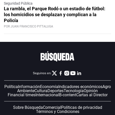
Seguridad Pública
La rambla, el Parque Rodó o un estadio de fútbol:
los homicidios se desplazan y complican a la
Policía
POR JUAN FRANCISCO PITTALUGA
Seguinos en:
Política
Información
Economía
Indicadores económicos
Agro
Ambiente
Cultura
Deportes
Tecnología
Opinión
Financial times
Internacional
B-content
Cartas al Director
Sobre Búsqueda
Comercial
Políticas de privacidad
Términos y Condiciones