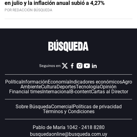
en julio y la inflación anual subió a 4,27%
POR REDACCIÓN BÚSQUEDA
Seguinos en:
Política
Información
Economía
Indicadores económicos
Agro
Ambiente
Cultura
Deportes
Tecnología
Opinión
Financial times
Internacional
B-content
Cartas al Director
Sobre Búsqueda
Comercial
Políticas de privacidad
Términos y Condiciones
Pablo de María 1042 - 2418 8280
busquedaonline@busqueda.com.uy