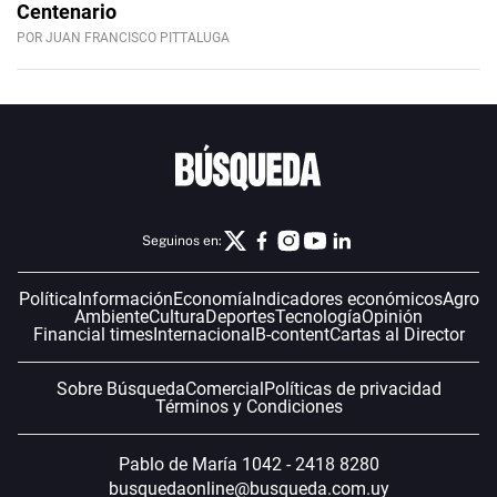
Centenario
POR JUAN FRANCISCO PITTALUGA
Seguinos en:
Política
Información
Economía
Indicadores económicos
Agro
Ambiente
Cultura
Deportes
Tecnología
Opinión
Financial times
Internacional
B-content
Cartas al Director
Sobre Búsqueda
Comercial
Políticas de privacidad
Términos y Condiciones
Pablo de María 1042 - 2418 8280
busquedaonline@busqueda.com.uy