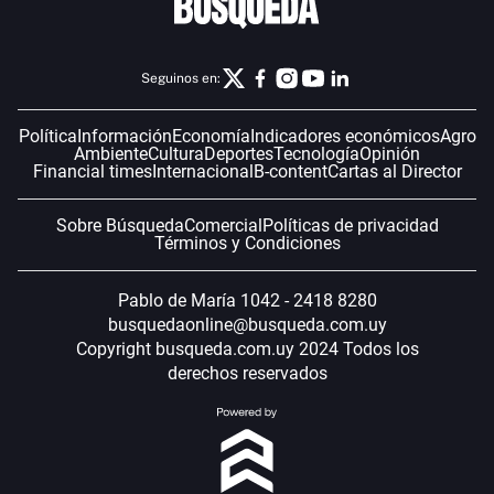
Seguinos en:
Política
Información
Economía
Indicadores económicos
Agro
Ambiente
Cultura
Deportes
Tecnología
Opinión
Financial times
Internacional
B-content
Cartas al Director
Sobre Búsqueda
Comercial
Políticas de privacidad
Términos y Condiciones
Pablo de María 1042 - 2418 8280
busquedaonline@busqueda.com.uy
Copyright busqueda.com.uy 2024 Todos los
derechos reservados