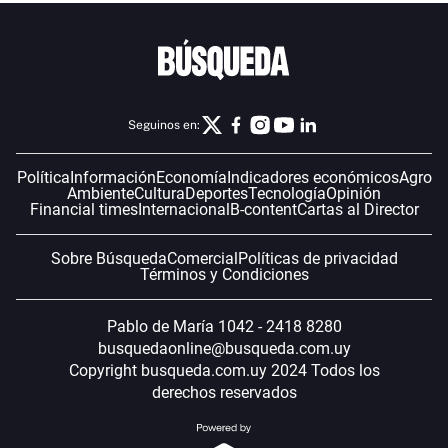
Seguinos en:
Política
Información
Economía
Indicadores económicos
Agro
Ambiente
Cultura
Deportes
Tecnología
Opinión
Financial times
Internacional
B-content
Cartas al Director
Sobre Búsqueda
Comercial
Políticas de privacidad
Términos y Condiciones
Pablo de María 1042 - 2418 8280
busquedaonline@busqueda.com.uy
Copyright busqueda.com.uy 2024 Todos los
derechos reservados