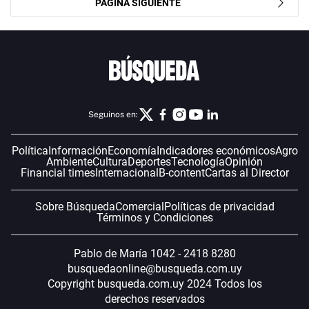
PÁGINA SIGUIENTE
Seguinos en:
Política
Información
Economía
Indicadores económicos
Agro
Ambiente
Cultura
Deportes
Tecnología
Opinión
Financial times
Internacional
B-content
Cartas al Director
Sobre Búsqueda
Comercial
Políticas de privacidad
Términos y Condiciones
Pablo de María 1042 - 2418 8280
busquedaonline@busqueda.com.uy
Copyright busqueda.com.uy 2024 Todos los
derechos reservados