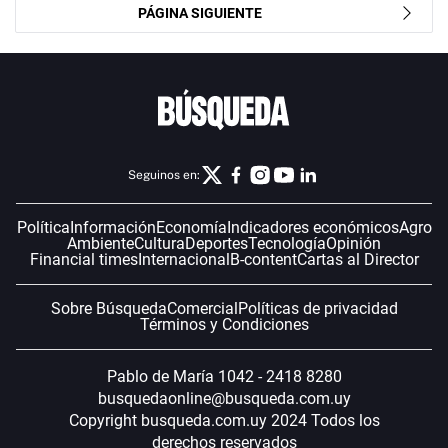
PÁGINA SIGUIENTE
Seguinos en:
Política
Información
Economía
Indicadores económicos
Agro
Ambiente
Cultura
Deportes
Tecnología
Opinión
Financial times
Internacional
B-content
Cartas al Director
Sobre Búsqueda
Comercial
Políticas de privacidad
Términos y Condiciones
Pablo de María 1042 - 2418 8280
busquedaonline@busqueda.com.uy
Copyright busqueda.com.uy 2024 Todos los
derechos reservados