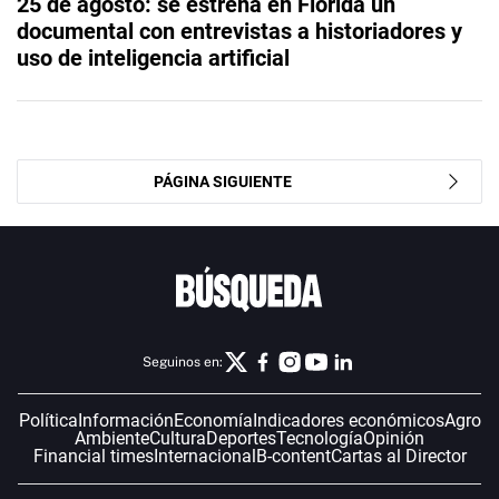
25 de agosto: se estrena en Florida un
documental con entrevistas a historiadores y
uso de inteligencia artificial
PÁGINA SIGUIENTE
Seguinos en:
Política
Información
Economía
Indicadores económicos
Agro
Ambiente
Cultura
Deportes
Tecnología
Opinión
Financial times
Internacional
B-content
Cartas al Director