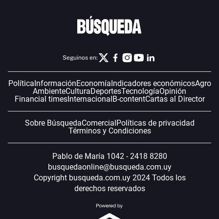
Seguinos en:
Política
Información
Economía
Indicadores económicos
Agro
Ambiente
Cultura
Deportes
Tecnología
Opinión
Financial times
Internacional
B-content
Cartas al Director
Sobre Búsqueda
Comercial
Políticas de privacidad
Términos y Condiciones
Pablo de María 1042 - 2418 8280
busquedaonline@busqueda.com.uy
Copyright busqueda.com.uy 2024 Todos los
derechos reservados