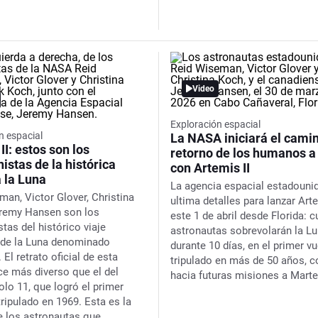
Video
Exploración espacial
n espacial
La NASA iniciará el cami
II: estos son los
retorno de los humanos a
istas de la histórica
con Artemis II
 la Luna
La agencia espacial estadouni
man, Victor Glover, Christina
ultima detalles para lanzar Arte
eremy Hansen son los
este 1 de abril desde Florida: c
tas del histórico viaje
astronautas sobrevolarán la L
 de la Luna denominado
durante 10 días, en el primer v
. El retrato oficial de esta
tripulado en más de 50 años, 
ce más diverso que el del
hacia futuras misiones a Marte
olo 11, que logró el primer
tripulado en 1969. Esta es la
de los astronautas que