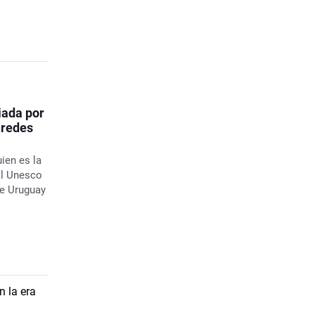
iada por
 redes
uien es la
al Unesco
de Uruguay