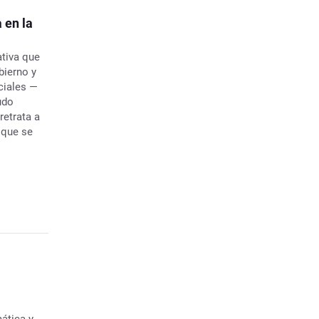
 en la
ativa que
bierno y
ciales —
udo
retrata a
 que se
ática y