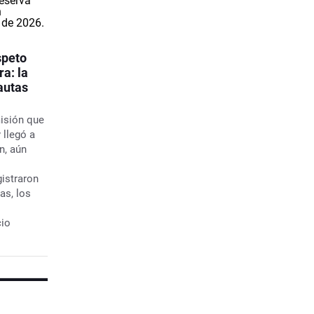
speto
ra: la
autas
misión que
 llegó a
n, aún
gistraron
as, los
cio