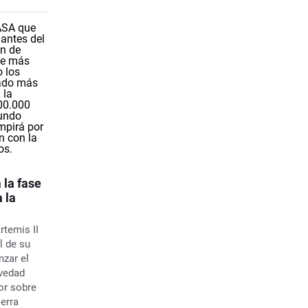
 la fase
 la
rtemis II
l de su
nzar el
avedad
or sobre
ierra