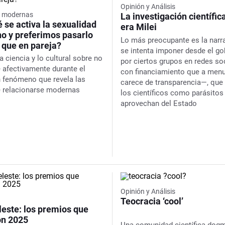
Opinión y Análisis
s modernas
La investigación científica
 se activa la sexualidad
era Milei
no y preferimos pasarlo
Lo más preocupante es la narr
 que en pareja?
se intenta imponer desde el go
a ciencia y lo cultural sobre no
por ciertos grupos en redes so
e afectivamente durante el
con financiamiento que a men
n fenómeno que revela las
carece de transparencia—, que 
 relacionarse modernas
los científicos como parásitos
aprovechan del Estado
Opinión y Análisis
Teocracia ‘cool’
leste: los premios que
n 2025
Una comunidad científica dogm