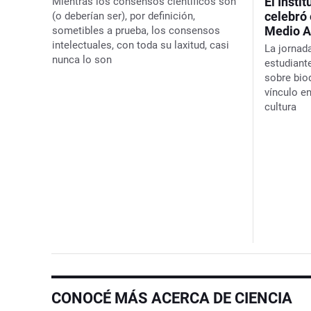
El Insti
Mientras los consensos científicos son
celebró 
(o deberían ser), por definición,
Medio 
sometibles a prueba, los consensos
intelectuales, con toda su laxitud, casi
La jornad
nunca lo son
estudiante
sobre biod
vínculo e
cultura
CONOCÉ MÁS ACERCA DE CIENCIA