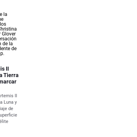
s II
a Tierra
 marcar
rtemis II
a Luna y
iaje de
superficie
élite