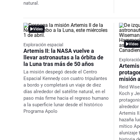
natural.
Video
Video
Exploración espacial
Artemis II: la NASA vuelve a
llevar astronautas a la órbita de
Exploració
la Luna tras más de 50 años
Artemis 
La misión despegó desde el Centro
protagon
Espacial Kennedy con cuatro tripulantes
misión a
a bordo y completará un viaje de diez
Reid Wise
días alrededor del satélite natural, en el
Koch y J
paso más firme hacia el regreso humano
protagonis
a la superficie lunar desde el histórico
alrededor
Programa Apolo
Artemis II
hazaña lu
mítico Ap
alunizaje 
historia 