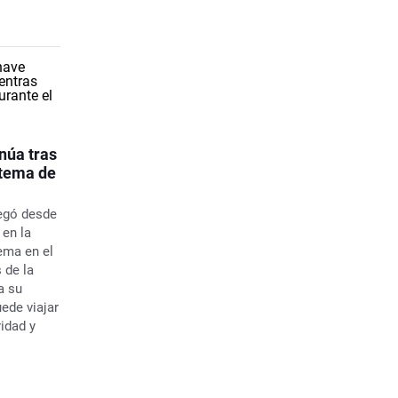
núa tras
stema de
pegó desde
 en la
ema en el
 de la
a su
ede viajar
ridad y