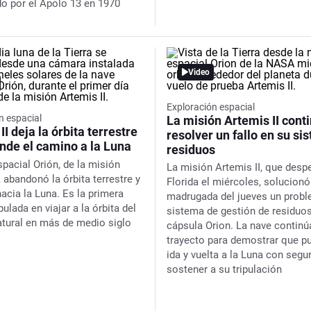
do por el Apolo 13 en 1970
Video
Exploración espacial
n espacial
La misión Artemis II conti
II deja la órbita terrestre
resolver un fallo en su si
nde el camino a la Luna
residuos
spacial Orión, de la misión
La misión Artemis II, que des
, abandonó la órbita terrestre y
Florida el miércoles, solucionó
hacia la Luna. Es la primera
madrugada del jueves un probl
pulada en viajar a la órbita del
sistema de gestión de residuos
natural en más de medio siglo
cápsula Orion. La nave continú
trayecto para demostrar que pu
ida y vuelta a la Luna con segu
sostener a su tripulación