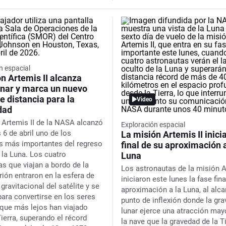
n espacial
n Artemis II alcanza
unar y marca un nuevo
e distancia para la
Video
dad
 Artemis II de la NASA alcanzó
Exploración espacial
 6 de abril uno de los
La misión Artemis II inicia
 más importantes del regreso
final de su aproximación a
la Luna. Los cuatro
Luna
as que viajan a bordo de la
Los astronautas de la misión A
rión entraron en la esfera de
iniciaron este lunes la fase fina
 gravitacional del satélite y se
aproximación a la Luna, al alca
para convertirse en los seres
punto de inflexión donde la gr
ue más lejos han viajado
lunar ejerce una atracción may
ierra, superando el récord
la nave que la gravedad de la T