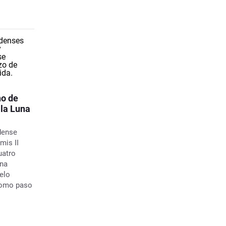
no de
 la Luna
dense
mis II
uatro
una
uelo
como paso