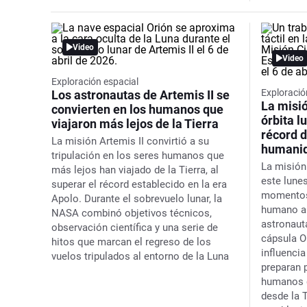
Video
Video
Exploración espacial
Exploració
Los astronautas de Artemis II se
La misió
convierten en los humanos que
órbita l
viajaron más lejos de la Tierra
récord d
La misión Artemis II convirtió a su
humani
tripulación en los seres humanos que
La misión
más lejos han viajado de la Tierra, al
este lunes
superar el récord establecido en la era
momentos
Apolo. Durante el sobrevuelo lunar, la
humano a 
NASA combinó objetivos técnicos,
astronaut
observación científica y una serie de
cápsula O
hitos que marcan el regreso de los
influencia
vuelos tripulados al entorno de la Luna
preparan 
humanos q
desde la T