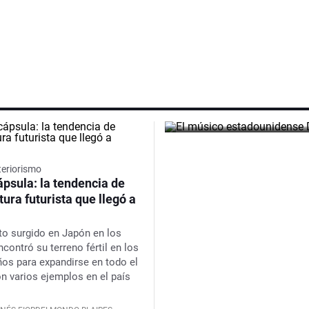
sudameric
con un sh
POR REDACCIÓN BÚSQUEDA
teriorismo
psula: la tendencia de
tura futurista que llegó a
to surgido en Japón en los
contró su terreno fértil en los
ños para expandirse en todo el
n varios ejemplos en el país