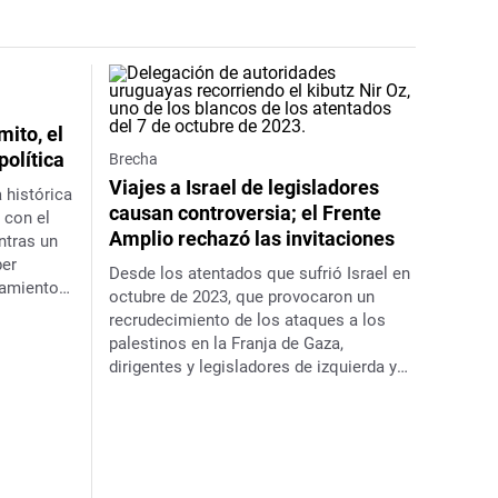
mito, el
política
Brecha
Viajes a Israel de legisladores
 histórica
causan controversia; el Frente
 con el
Amplio rechazó las invitaciones
ntras un
ber
Desde los atentados que sufrió Israel en
samiento
octubre de 2023, que provocaron un
recrudecimiento de los ataques a los
palestinos en la Franja de Gaza,
dirigentes y legisladores de izquierda ya
no aceptan invitaciones de los israelíes;
la embajada palestina será recibida por
el partido de gobierno