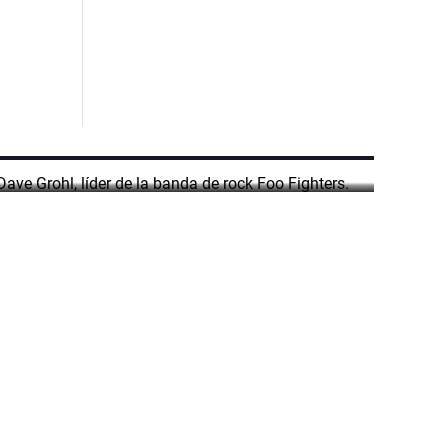
ana en Uruguay
ow en el Centenario