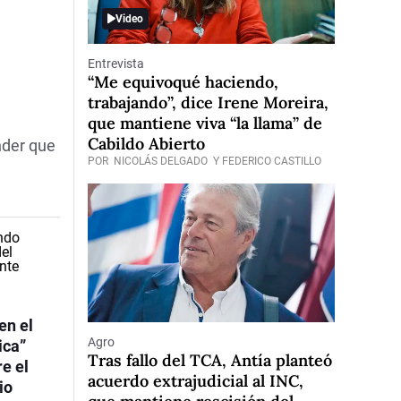
Video
Entrevista
“Me equivoqué haciendo,
trabajando”, dice Irene Moreira,
que mantiene viva “la llama” de
Cabildo Abierto
nder que
POR
NICOLÁS DELGADO
Y FEDERICO CASTILLO
en el
Agro
ica”
Tras fallo del TCA, Antía planteó
re el
acuerdo extrajudicial al INC,
io