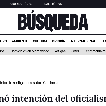
PESO ARG
$
0.03
REAL
R$
7.96
AGRO
AMBIENTE
CULTURA
OPINIÓN
INTERNACIONAL
TE
dos
Homicidios en Montevideo
Artigas
OCDE
Ceremonia mas
nó intención del oficiali