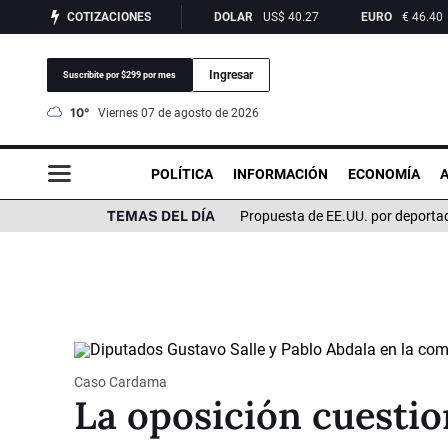
COTIZACIONES
DOLAR
US$
40.27
EURO
€
46.40
Ingresar
Suscribite por $299 por mes
10°
viernes 07 de agosto de 2026
POLÍTICA
INFORMACIÓN
ECONOMÍA
TEMAS DEL DÍA
Propuesta de EE.UU. por deporta
Caso Cardama
La oposición cuestio