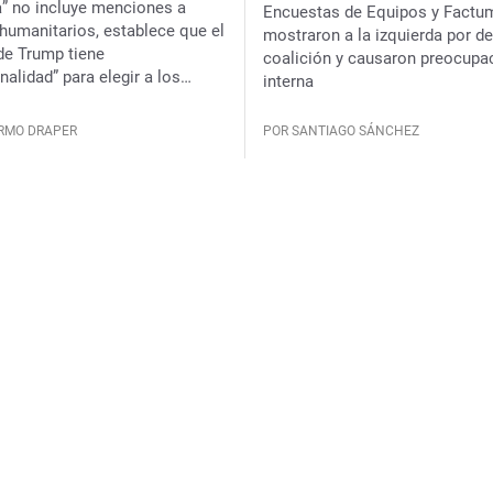
a” no incluye menciones a
Encuestas de Equipos y Factu
humanitarios, establece que el
mostraron a la izquierda por de
de Trump tiene
coalición y causaron preocupac
nalidad” para elegir a los
interna
deportados y Uruguay puede
s; el ministro Lubetkin había
ERMO DRAPER
POR SANTIAGO SÁNCHEZ
 el gobierno no tenía postura
tema porque no había recibido
propuesta”
Video
Foo Fighte