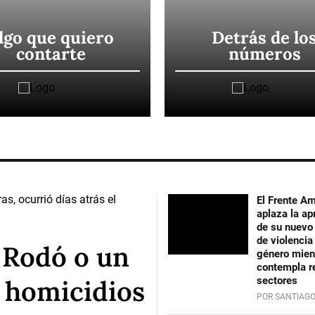
lgo que quiero
Detrás de lo
contarte
números
El Frente Am
aplaza la ap
de su nuevo
de violencia
 Rodó o un
género mien
contempla r
s homicidios
sectores
POR SANTIAG