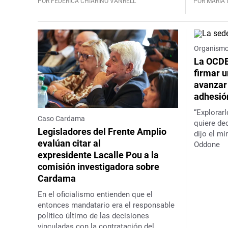
POR FEDERICA CHIARINO VANRELL
POR MARÍA 
Organismos
La OCDE
firmar 
avanzar
adhesió
“Explorar
Caso Cardama
quiere dec
Legisladores del Frente Amplio
dijo el mi
evalúan citar al
Oddone
expresidente Lacalle Pou a la
comisión investigadora sobre
Cardama
En el oficialismo entienden que el
entonces mandatario era el responsable
político último de las decisiones
vinculadas con la contratación del