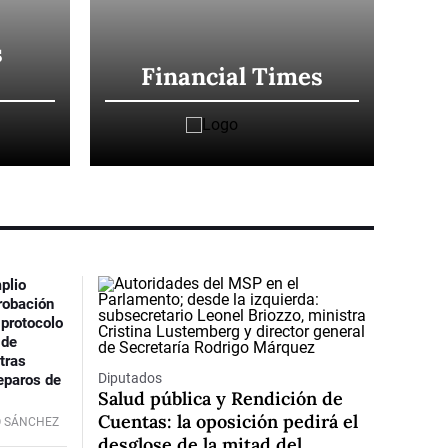
s
Financial Times
Pe
plio
robación
 protocolo
 de
tras
Diputados
eparos de
Salud pública y Rendición de
Cuentas: la oposición pedirá el
O SÁNCHEZ
desglose de la mitad del