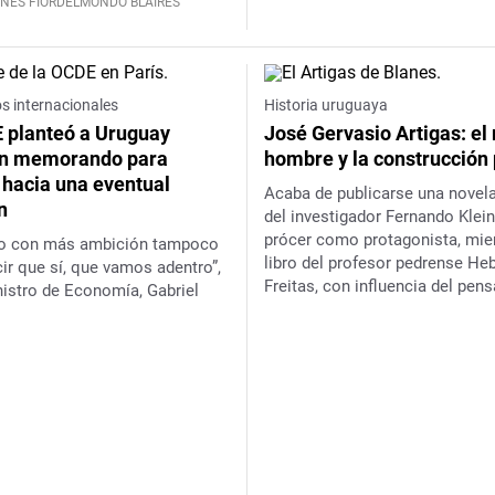
INÉS FIORDELMONDO BLAIRES
 internacionales
Historia uruguaya
 planteó a Uruguay
José Gervasio Artigas: el 
un memorando para
hombre y la construcción 
 hacia una eventual
Acaba de publicarse una novela
n
del investigador Fernando Klein
prócer como protagonista, mie
lo con más ambición tampoco
libro del profesor pedrense He
ir que sí, que vamos adentro”,
Freitas, con influencia del pen
nistro de Economía, Gabriel
de Vivian Trías, está en camino