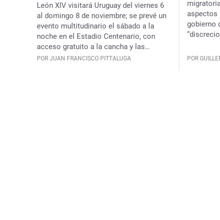
migratori
León XIV visitará Uruguay del viernes 6
aspectos 
al domingo 8 de noviembre; se prevé un
gobierno 
evento multitudinario el sábado a la
“discrecio
noche en el Estadio Centenario, con
posibles 
acceso gratuito a la cancha y las
rechazarlo
tribunas, y pantallas gigantes afuera
POR JUAN FRANCISCO PITTALUGA
POR GUILL
dicho que
sobre el 
“ninguna 