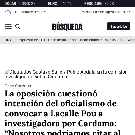
DOLAR
US$
40.27
EURO
€
46.40
PESO ARG
$
0.03
REA
10°
Montevideo, UY
viernes 07 de agosto de 2026
Suscribite
HOY
Propuesta de EE.UU. por deportados
Homicidios en Montevideo
Arti
Caso Cardama
La oposición cuestionó
intención del oficialismo de
convocar a Lacalle Pou a
investigadora por Cardama:
“Nosotros podríamos citar al