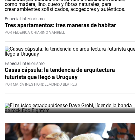
Especial interiorismo
Tres apartamentos: tres maneras de habitar
POR FEDERICA CHIARINO VANRELL
Video
Especial interiorismo
Foo Fighters abrirá su gira
Casas cápsula: la tendencia de arquitectura
futurista que llegó a Uruguay
sudamericana en Uruguay con
POR MARÍA INÉS FIORDELMONDO BLAIRES
un show en el Centenario
POR REDACCIÓN BÚSQUEDA