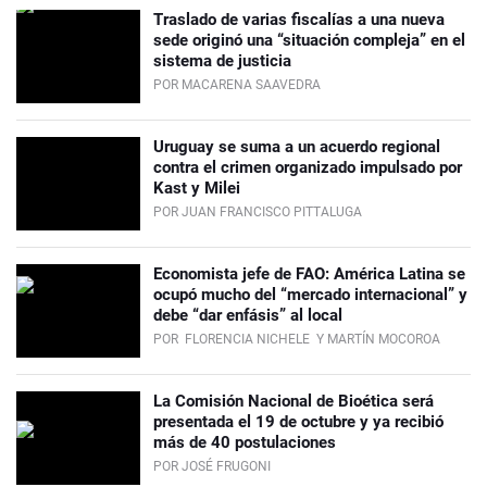
Traslado de varias fiscalías a una nueva
sede originó una “situación compleja” en el
sistema de justicia
POR MACARENA SAAVEDRA
Uruguay se suma a un acuerdo regional
contra el crimen organizado impulsado por
Kast y Milei
POR JUAN FRANCISCO PITTALUGA
Economista jefe de FAO: América Latina se
ocupó mucho del “mercado internacional” y
debe “dar enfásis” al local
POR
FLORENCIA NICHELE
Y MARTÍN MOCOROA
La Comisión Nacional de Bioética será
presentada el 19 de octubre y ya recibió
más de 40 postulaciones
POR JOSÉ FRUGONI