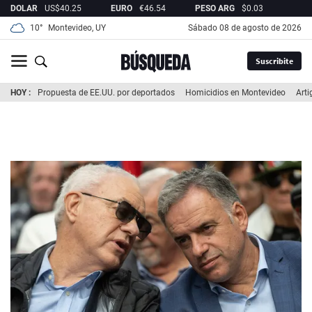
DOLAR
US$
40.25
EURO
€
46.54
PESO ARG
$
0.03
REA
10°
Montevideo, UY
sábado 08 de agosto de 2026
Suscribite
HOY
Propuesta de EE.UU. por deportados
Homicidios en Montevideo
Arti