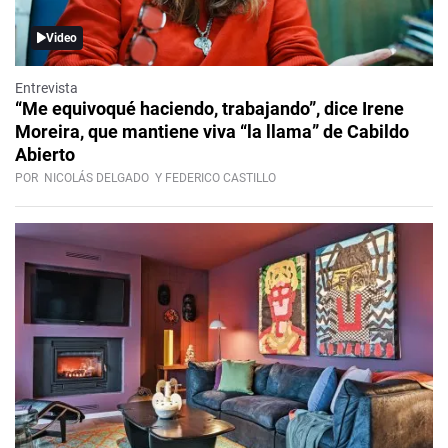
Video
Entrevista
“Me equivoqué haciendo, trabajando”, dice Irene
Moreira, que mantiene viva “la llama” de Cabildo
Abierto
POR
NICOLÁS DELGADO
Y FEDERICO CASTILLO