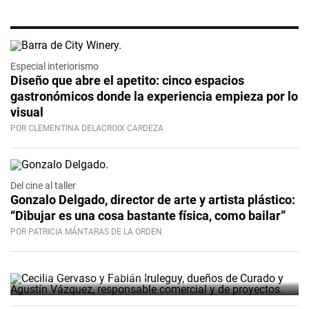
Especial interiorismo
Diseño que abre el apetito: cinco espacios
gastronómicos donde la experiencia empieza por lo
visual
POR CLEMENTINA DELACROIX CARDEZA
Del cine al taller
Curado, un espacio en Ciudad
Gonzalo Delgado, director de arte y artista plástico:
“Dibujar es una cosa bastante física, como bailar”
Vieja que acompaña el ritmo de
POR PATRICIA MÁNTARAS DE LA ORDEN
las cosas
POR MARTINA PÉREZ BARRIOLA