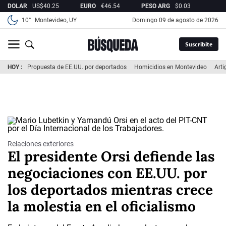
DOLAR
US$
40.25
EURO
€
46.54
PESO ARG
$
0.03
REA
10°
Montevideo, UY
domingo 09 de agosto de 2026
Suscribite
HOY
Propuesta de EE.UU. por deportados
Homicidios en Montevideo
Arti
Relaciones exteriores
El presidente Orsi defiende las
negociaciones con EE.UU. por
los deportados mientras crece
la molestia en el oficialismo