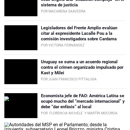
sistema de justicia
POR MACARENA SAAVEDRA
Legisladores del Frente Amplio evalúan
citar al expresidente Lacalle Pou a la
comisión investigadora sobre Cardama
POR VICTORIA FERNÁNDEZ
Uruguay se suma a un acuerdo regional
contra el crimen organizado impulsado por
Kast y Milei
POR JUAN FRANCISCO PITTALUGA
Economista jefe de FAO: América Latina se
ocupó mucho del “mercado internacional” y
debe “dar enfásis” al local
POR
FLORENCIA NICHELE
Y MARTÍN MOCOROA