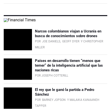
Narcos colombianos viajan a Ucrania en
busca de conocimientos sobre drones
POR
JOE DANIELS,
GEOFF DYER
Y CHRISTOPHER
MILLER
Países en desarrollo tienen “menos que
temer” de la inteligencia artificial que las
naciones ricas
POR JOSEPH COTTERILL
El rey que le ganó la partida a Pedro
Sánchez
POR
BARNEY JOPSON
Y MALAIKA KANAANEH
TAPPER